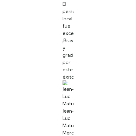
El
personal
local
fue
excelente.
¡Bravo
y
gracias
por
este
éxito!
Jean-
Luc
Matussiere
Mercedes