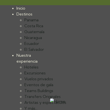
Inicio
Destinos
Panama
Costa Rica
Guatemala
Nicaragua
Ecuador
El Salvador
Nuestra
experiencia
Hoteles
Excursiones
Vuelos privados
Eventos de gala
Teams Buildings
Transfers Originales
Artistas y espectáculos
Y más...