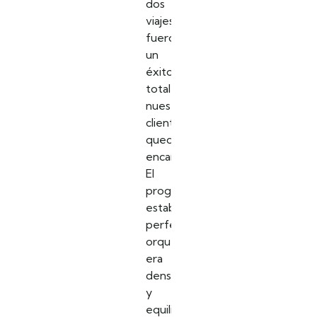
dos
viajes
fueron
un
éxito
total,
nuestros
clientes
quedaron
encantados.
El
programa
estaba
perfectamente
orquestado,
era
denso
y
equilibrado.