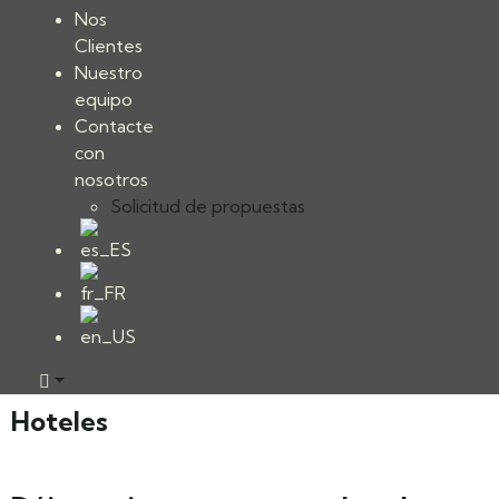
Nos
Clientes
Nuestro
equipo
Contacte
con
nosotros
Solicitud de propuestas
Hoteles